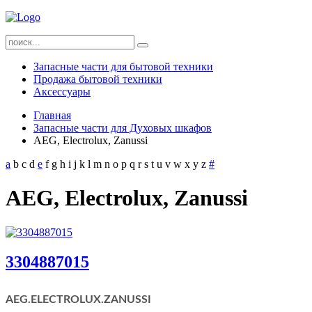
Запасные части для бытовой техники
Продажа бытовой техники
Аксессуары
Главная
Запасные части для Духовых шкафов
AEG, Electrolux, Zanussi
a
b
c
d
e
f
g
h
i
j
k
l
m
n
o
p
q
r
s
t
u
v
w
x
y
z
#
AEG, Electrolux, Zanussi
3304887015
AEG.ELECTROLUX.
ZANUSSI