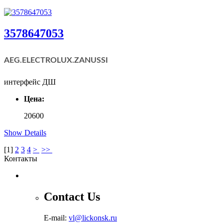
3578647053
AEG.ELECTROLUX.
ZANUSSI
интерфейс ДШ
Цена:
20600
Show Details
[
1
]
2
3
4
>
>>
Контакты
Contact Us
E-mail:
vl@lickonsk.ru